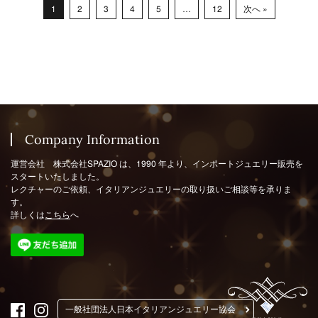
次へ »
12
…
1
2
3
4
5
Company Information
運営会社 株式会社SPAZIO は、1990 年より、インポートジュエリー販売を
スタートいたしました。
レクチャーのご依頼、イタリアンジュエリーの取り扱いご相談等を承りま
す。
詳しくは
こちら
へ
一般社団法人日本イタリアンジュエリー協会