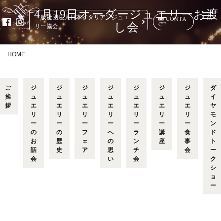
4月19日オーダージュエリーお渡
Togg
一般社団法人日本イタリアンジュエ
CONTA
CT
navi
し会
リー協会
HOME
ご
ジ
ジ
ジ
ジ
ジ
ジ
ジ
ダ
挨
ュ
ュ
ュ
ュ
ュ
ュ
ュ
イ
拶
エ
エ
エ
エ
エ
エ
エ
ヤ
リ
リ
リ
リ
リ
リ
リ
モ
ー
ー
ー
ー
ー
ー
ー
ン
の
の
フ
へ
ラ
講
食
ド
お
歴
ェ
の
ン
座
事
ト
話
史
ア
思
チ
会
ー
会
い
会
ク
シ
ョ
ー