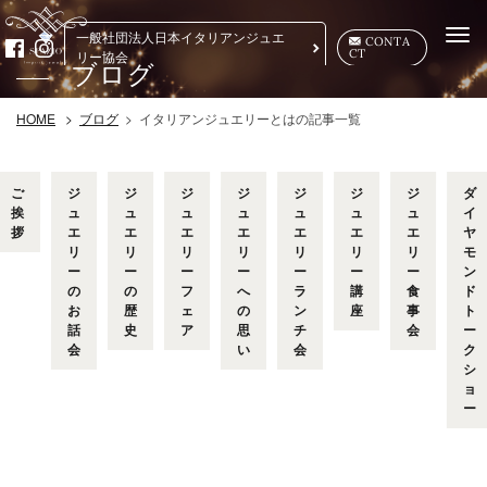
Togg
一般社団法人日本イタリアンジュエ
CONTA
CT
navi
リー協会
ブログ
イタリアンジュエリーとはの記事一覧
HOME
ブログ
ご
ジ
ジ
ジ
ジ
ジ
ジ
ジ
ダ
挨
ュ
ュ
ュ
ュ
ュ
ュ
ュ
イ
拶
エ
エ
エ
エ
エ
エ
エ
ヤ
リ
リ
リ
リ
リ
リ
リ
モ
ー
ー
ー
ー
ー
ー
ー
ン
の
の
フ
へ
ラ
講
食
ド
お
歴
ェ
の
ン
座
事
ト
話
史
ア
思
チ
会
ー
会
い
会
ク
シ
ョ
ー