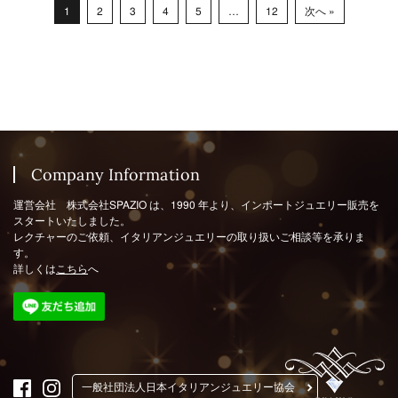
次へ »
12
…
1
2
3
4
5
Company Information
運営会社 株式会社SPAZIO は、1990 年より、インポートジュエリー販売を
スタートいたしました。
レクチャーのご依頼、イタリアンジュエリーの取り扱いご相談等を承りま
す。
詳しくは
こちら
へ
一般社団法人日本イタリアンジュエリー協会