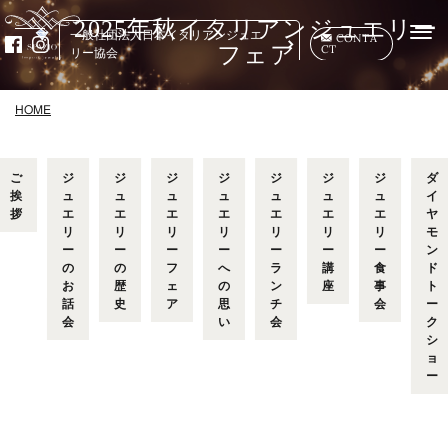
2025年秋イタリアンジュエリー
Togg
一般社団法人日本イタリアンジュエ
CONTA
CT
navi
フェア
リー協会
HOME
ご
ジ
ジ
ジ
ジ
ジ
ジ
ジ
ダ
挨
ュ
ュ
ュ
ュ
ュ
ュ
ュ
イ
拶
エ
エ
エ
エ
エ
エ
エ
ヤ
リ
リ
リ
リ
リ
リ
リ
モ
ー
ー
ー
ー
ー
ー
ー
ン
の
の
フ
へ
ラ
講
食
ド
お
歴
ェ
の
ン
座
事
ト
話
史
ア
思
チ
会
ー
会
い
会
ク
シ
ョ
ー