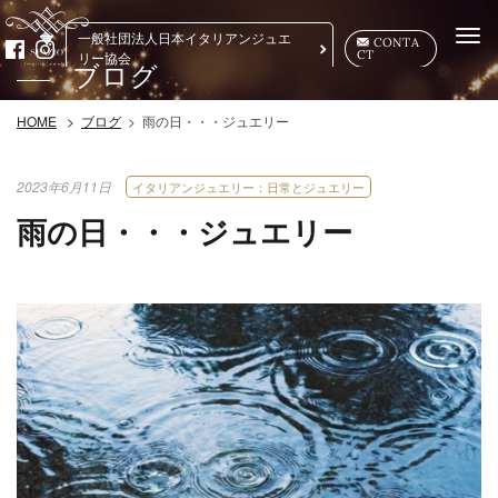
Togg
一般社団法人日本イタリアンジュエ
CONTA
CT
navi
リー協会
ブログ
雨の日・・・ジュエリー
HOME
ブログ
2023年6月11日
イタリアンジュエリー：日常とジュエリー
雨の日・・・ジュエリー