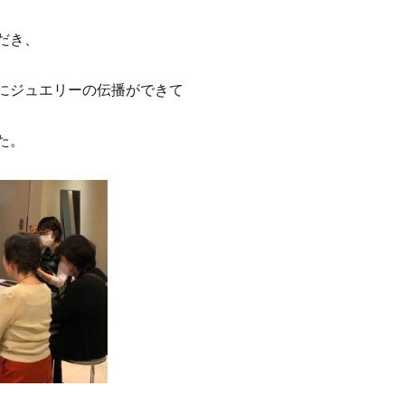
だき、
にジュエリーの伝播ができて
た。